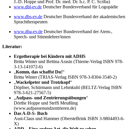
J.-D. Hoppe und Prof. Dr. med. Dr. h.c. P. C. Scriba)
www.dbl-ev.de
Deutscher Bundesverband für Logopädie
www.dbs-ev.de
Deutscher Bundesverband der akademischen
Sprachtherapeuten
www.dba-ev.de
Deutscher Bundesverband der Atem-,
Sprech- und Stimmlehrer/innen
Literatur:
Ergotherapie bei Kindern mit ADHS
Britta Winter und Bettina Arasin (Thieme-Verlag ISBN 978-
3-13-141072-6)
„
Komm, das schaffst Du!
“
Britta Winter (TRIAS-Verlag ISBN 978-3-8304-3540-2)
„
Wackelpeter und Trotzkopf
“
Döpfner, Schürmann und Lehmkuhl (BELTZ-Verlag ISBN
978-3-621-27567-5)
„
Aufpass- und Zentrierungsübungen
“
Dörthe Hoppe und Steffi Meußling
(www.aufpassenundzentrieren.de)
Das A-D-S- Buch
Aust-Claus und Hammer (ObersteBrink ISBN 3-9804493-6-
X)
ADD – Eine andere Art, die Welt zu sehen