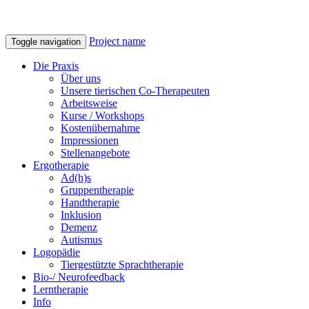
Project name
Toggle navigation
Die Praxis
Über uns
Unsere tierischen Co-Therapeuten
Arbeitsweise
Kurse / Workshops
Kostenübernahme
Impressionen
Stellenangebote
Ergotherapie
Ad(h)s
Gruppentherapie
Handtherapie
Inklusion
Demenz
Autismus
Logopädie
Tiergestützte Sprachtherapie
Bio-/ Neurofeedback
Lerntherapie
Info